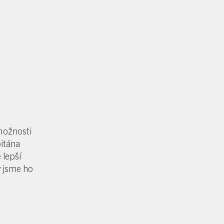
možnosti
itána
 lepší
y jsme ho