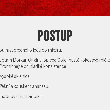
Postup
kou hrst drceného ledu do mixéru.
Captain Morgan Original Spiced Gold, husté kokosové mléko
Promíchejte do hladké konzistence.
 vysoké sklenice.
řešní a kouskem ananasu.
 lahodnou chut Karibiku.