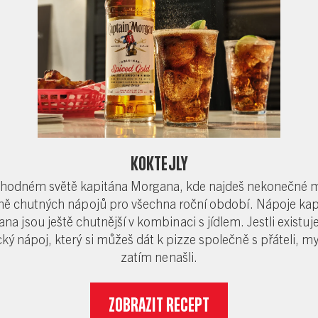
Koktejly
 lahodném světě kapitána Morgana, kde najdeš nekonečné 
ně chutných nápojů pro všechna roční období. Nápoje kap
na jsou ještě chutnější v kombinaci s jídlem. Jestli existuje
cký nápoj, který si můžeš dát k pizze společně s přáteli, m
zatím nenašli.
ZOBRAZIT RECEPT