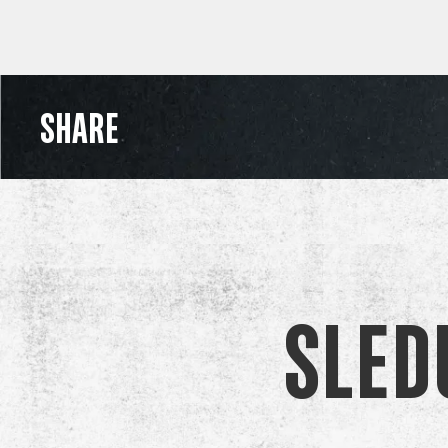
SHARE
Sled