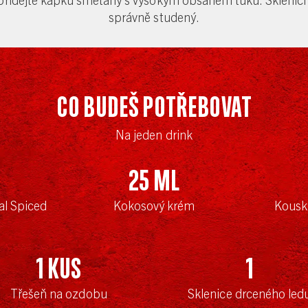
správně studený.
CO BUDEŠ POTŘEBOVAT
Na jeden drink
25
ml
al Spiced
Kokosový krém
Kousk
1
kus
1
Třešeň na ozdobu
Sklenice drceného led