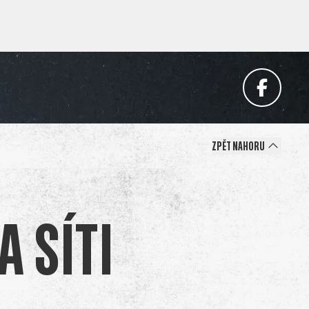
ZpĚt nahoru
 síti