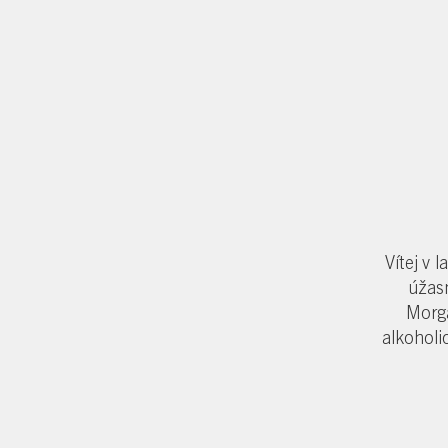
Vítej v
úžas
Morga
alkoholi