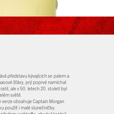
lává představu kývajících se palem a
asové šťávy, prý poprvé namíchal
il, ale v 50. letech 20. století byl
elém světě.
aše verze obsahuje Captain Morgan
bu použít i malé slunečníčky.
předem vychlaďte, aby byl koktejl