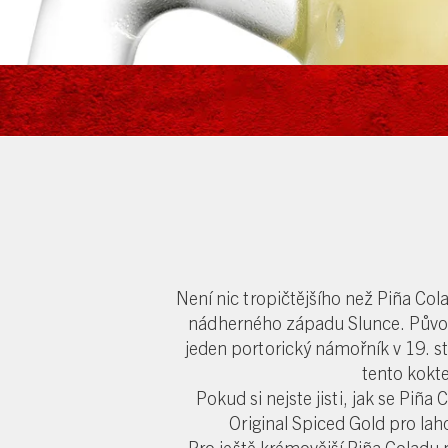
Není nic tropičtějšího než Piña Col
nádherného západu Slunce. Původ
jeden portorický námořník v 19. sto
tento kokt
Pokud si nejste jisti, jak se Pi
Original Spiced Gold pro lah
Pro ještě krémovější Piña Coladu