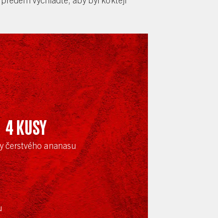
4
kusy
y čerstvého ananasu
u