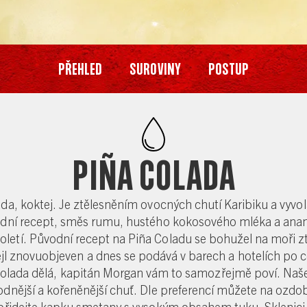
Přehled
Suroviny
Postup
Piña Colada
ada, koktej. Je ztělesněním ovocných chutí Karibiku a vyvo
ní recept, směs rumu, hustého kokosového mléka a anan
letí. Původní recept na Piña Coladu se bohužel na moři ztrat
ejl znovuobjeven a dnes se podává v barech a hotelích po c
ña Colada dělá, kapitán Morgan vám to samozřejmě poví. N
odnější a kořeněnější chuť. Dle preferencí můžete na ozdo
 přidejte kapku smetany s vysokým obsahem tuku. Sklenici 