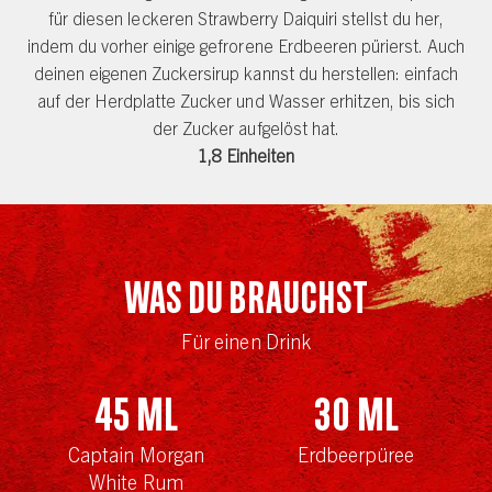
für diesen leckeren Strawberry Daiquiri stellst du her,
indem du vorher einige gefrorene Erdbeeren pürierst. Auch
deinen eigenen Zuckersirup kannst du herstellen: einfach
auf der Herdplatte Zucker und Wasser erhitzen, bis sich
der Zucker aufgelöst hat.
1,8 Einheiten
Was du brauchst
Für einen Drink
45
ml
30
ml
Captain Morgan
Erdbeerpüree
White Rum