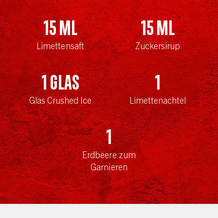
15
ml
15
ml
Limettensaft
Zuckersirup
1
Glas
1
Glas Crushed Ice
Limettenachtel
1
Erdbeere zum
Garnieren