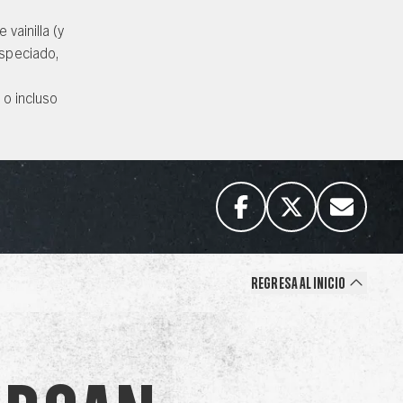
vainilla (y
especiado,
 o incluso
Regresa al inicio