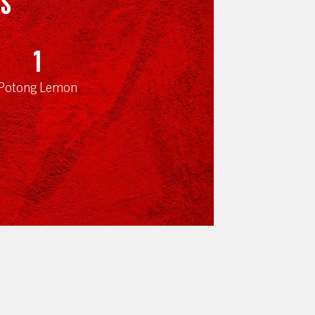
AS
1
Potong Lemon