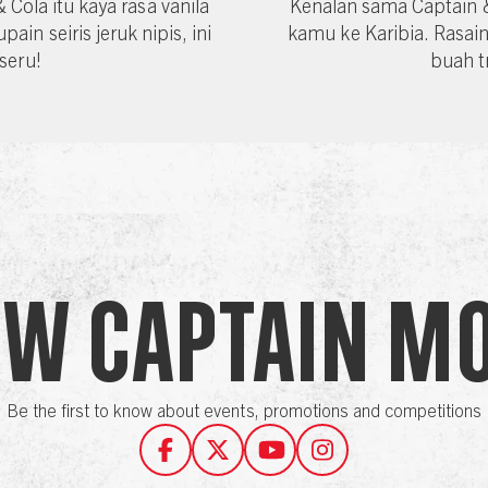
Cola itu kaya rasa vanila
Kenalan sama Captain &
in seiris jeruk nipis, ini
kamu ke Karibia. Rasa
seru!
buah t
ow Captain M
Be the first to know about events, promotions and competitions