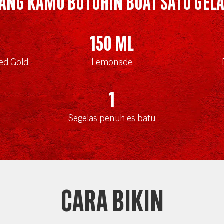
ANG KAMU BUTUHIN BUAT SATU GEL
150
ml
ed Gold
Lemonade
1
Segelas penuh es batu
CARA BIKIN