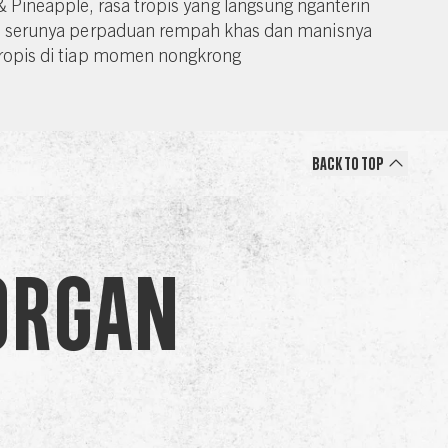
 Pineapple, rasa tropis yang langsung nganterin
in serunya perpaduan rempah khas dan manisnya
ropis di tiap momen nongkrong
Back to Top
organ